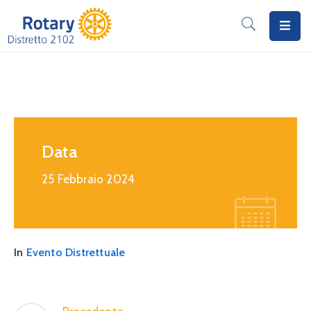
Home
Il
Rotary
Distretto
Data
2102
25 Febbraio 2024
I
Progetti
Notizie
In
Evento Distrettuale
I
Programmi