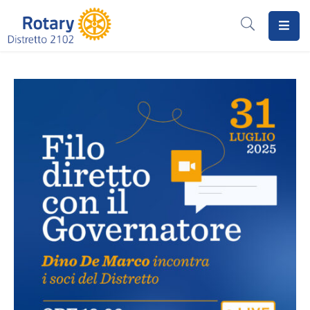
Home
Il
Rotary
Distretto
2102
I
Progetti
Notizie
I
Programmi