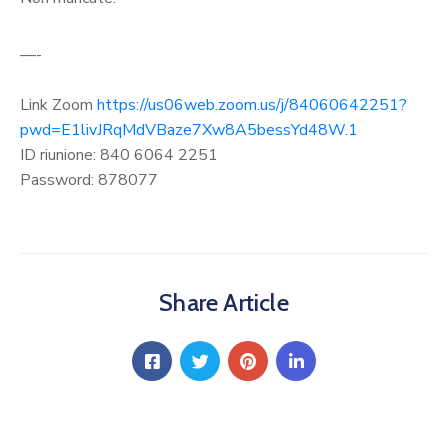
—-
Link Zoom
https://us06web.zoom.us/j/84060642251?
pwd=E1livJRqMdVBaze7Xw8A5bessYd48W.1
ID riunione: 840 6064 2251
Password: 878077
Share Article