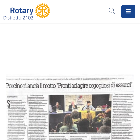
Home
Il
Rotary
Distretto
2102
I
Progetti
Notizie
I
Programmi