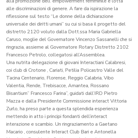
alla promozione dell’ empowerment femminile e lotta
alle discriminazioni di genere. A fare da ispirazione la
riflessione sul testo “Le donne della dichiarazione
universale dei diritti umani” su cui si basa il progetto del
distretto 2120 voluto dalla Dott.ssa Maria Gabriella
Caruso, moglie del Governatore Vincenzo Sassanelli che si
ringrazia, assieme al Governatore Rotary Distretto 2102
Francesco Petrolo, collegatosi all’Assemblea.
Una nutrita delegazione di giovani Interactiani Calabresi,
coi club di Crotone , Cariati, Petilia Policastro Valle del
Tacina Centenario, Florense, Reggio Calabria, Vibo
Valentia, Rende, Trebisacce, Amantea, Rossano
Bisantium” Francesco Farina”, guidati dall’IRD Pietro
Mazza e dalla Presidente Commissione interact Vittoria
Zurlo, ha preso parte a questa splendida esperienza
mettendo in atto i principi fondanti dell’interact
interazione e scambio. Un ringraziamento a Gaetano
Macario , consulente Interact Club Bari e Antonella