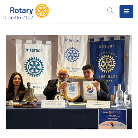
Home
Il
Rotary
Distretto
2102
I
Progetti
Notizie
I
Programmi