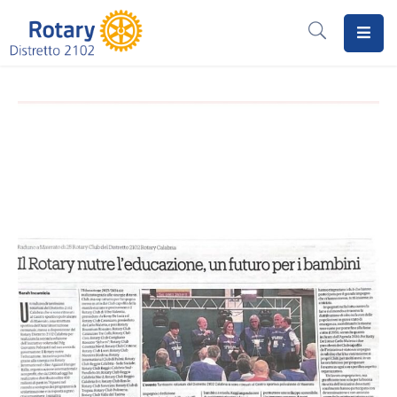
Home
Il
Rotary
Distretto
2102
I
Progetti
Notizie
I
Programmi