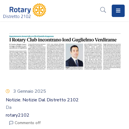
Home
Il
Rotary
Distretto
2102
I
Progetti
3 Gennaio 2025
Notizie
Notizie
Notizie Dal Distretto 2102
‚
Da
I
rotary2102
Programmi
Commento off