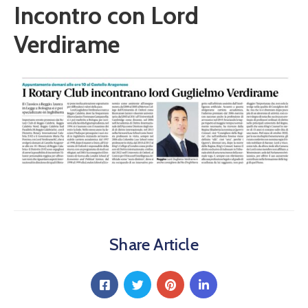
Calendario
Incontro con Lord
Eventi
Verdirame
Documenti
Share Article