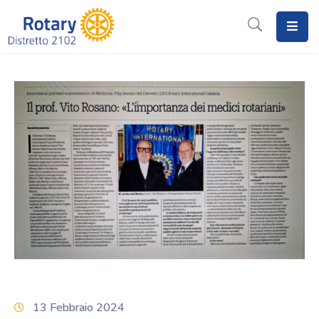
Home
Il
Rotary
Distretto
2102
I
Progetti
Notizie
I
Programmi
13 Febbraio 2024