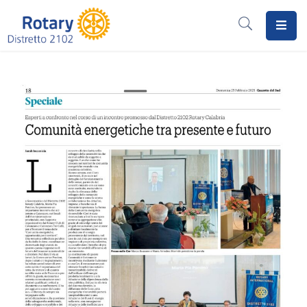
Home
Il
Rotary
Distretto
2102
I
Progetti
Notizie
I
Programmi