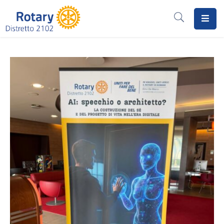
Home
Il
Rotary
Distretto
2102
I
Progetti
Notizie
I
Programmi