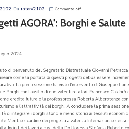
o 2102
Da
rotary2102
Commento off
getti AGORA’: Borghi e Salute
giugno 2024
luto di benvenuto del Segretario Distrettuale Giovanni Petracca
ineare come la portata di questi progetti debba essere incremen
ducativa. La prima sessione ha visto l’intervento di Giuseppe Lone
 Borghi con l’ausilio di due valenti relatori: Francesco Calabrò c
i come eredità futura e la professoressa Roberta Alberotanza con d
il turismo e l’attrattività dei borghi. A concludere la prima sessione
tà di integrare i borghi storici e meno storici ai tessuti economici 
lute Mentale, cardine dei progetti a valenza Internazionale, ess
lly. Incipit dei lavori a cura della Dottoressa Stefania Ruberto co