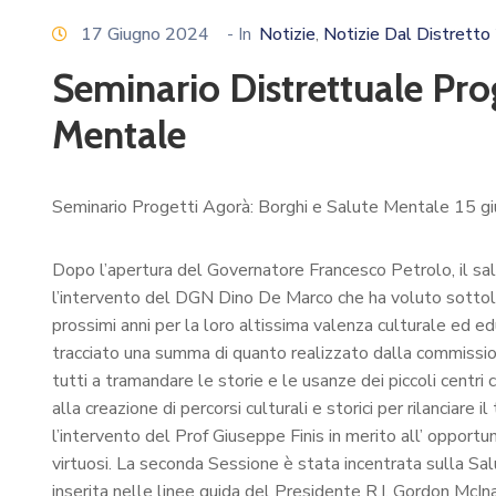
17 Giugno 2024
- In
Notizie
Notizie Dal Distrett
‚
Seminario Distrettuale Pro
Mentale
Seminario Progetti Agorà: Borghi e Salute Mentale 15 
Dopo l’apertura del Governatore Francesco Petrolo, il sa
l’intervento del DGN Dino De Marco che ha voluto sottol
prossimi anni per la loro altissima valenza culturale ed e
tracciato una summa di quanto realizzato dalla commissione
tutti a tramandare le storie e le usanze dei piccoli centr
alla creazione di percorsi culturali e storici per rilanciare 
l’intervento del Prof Giuseppe Finis in merito all’ opportuni
virtuosi. La seconda Sessione è stata incentrata sulla Sa
inserita nelle linee guida del Presidente R.I. Gordon McIna