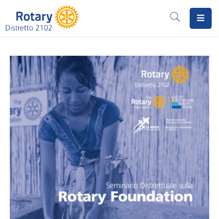
Home
Il
Rotary
Distretto
2102
I
Progetti
Notizie
I
Programmi