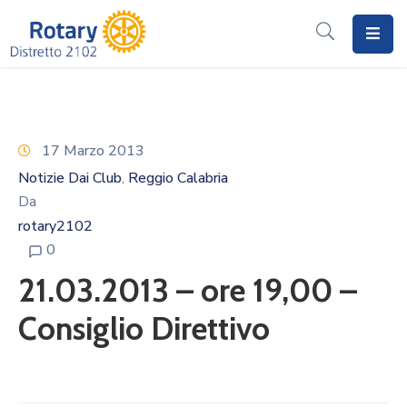
Home
Il
Rotary
17 Marzo 2013
Notizie Dai Club
Reggio Calabria
‚
Distretto
Da
2102
rotary2102
I
0
Progetti
21.03.2013 – ore 19,00 –
Notizie
Consiglio Direttivo
I
Programmi