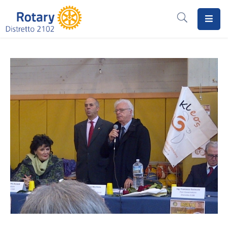
Home
Il
Rotary
Distretto
2102
I
Progetti
Notizie
I
Programmi