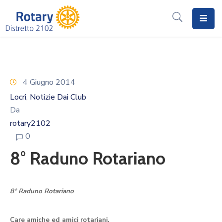
Home
Il
Rotary
4 Giugno 2014
Locri
Notizie Dai Club
‚
Distretto
Da
2102
rotary2102
I
0
Progetti
8° Raduno Rotariano
Notizie
I
8° Raduno Rotariano
Programmi
Care amiche ed amici rotariani,