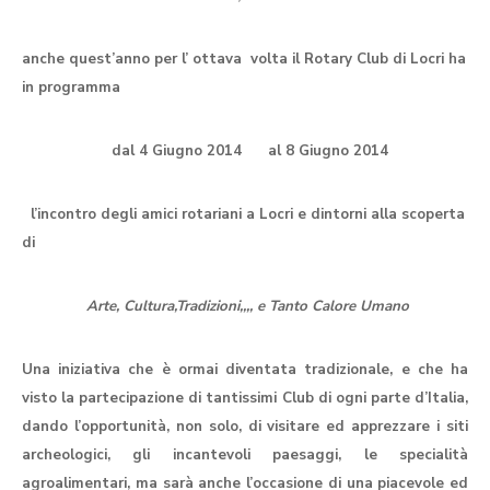
Calendario
Eventi
anche quest’anno per l’ ottava volta il Rotary Club di Locri ha
Documenti
in programma
dal 4 Giugno 2014 al 8 Giugno 2014
l’incontro degli amici rotariani a Locri e dintorni alla scoperta
di
Arte, Cultura,Tradizioni,,,, e Tanto Calore Umano
Una iniziativa che è ormai diventata tradizionale, e che ha
visto la partecipazione di tantissimi Club di ogni parte d’Italia,
dando l’opportunità, non solo, di visitare ed apprezzare i siti
archeologici, gli incantevoli paesaggi, le specialità
agroalimentari, ma sarà anche l’occasione di una piacevole ed