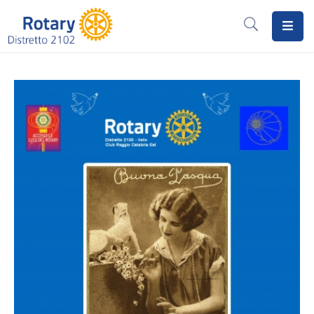
Home
Il
Rotary
Distretto
2102
I
Progetti
Notizie
I
Programmi