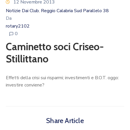
Calendario
12 Novembre 2013
Eventi
Notizie Dai Club
Reggio Calabria Sud Parallelo 38
‚
Da
Documenti
rotary2102
0
Caminetto soci Criseo-
Stillittano
Effetti della crisi sui risparmi; investimenti e B.O.T. oggo:
investire conviene?
Share Article