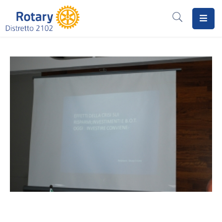
Home
Il
Rotary
Distretto
2102
I
Progetti
Notizie
I
Programmi