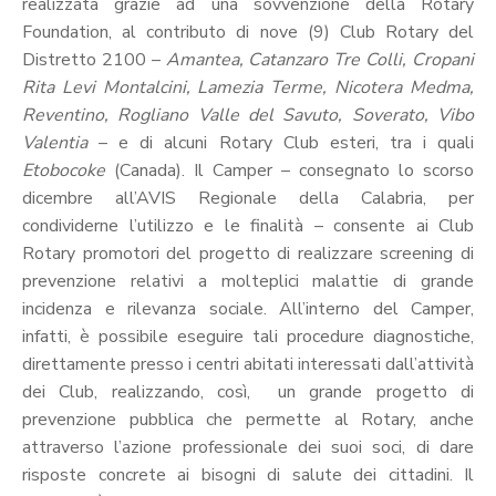
Calendario
realizzata grazie ad una sovvenzione della Rotary
Eventi
Foundation, al contributo di nove (9) Club Rotary del
Distretto 2100 –
Amantea, Catanzaro Tre Colli, Cropani
Documenti
Rita Levi Montalcini, Lamezia Terme, Nicotera Medma,
Reventino, Rogliano Valle del Savuto, Soverato, Vibo
Valentia
– e di alcuni Rotary Club esteri, tra i quali
Etobocoke
(Canada). Il Camper – consegnato lo scorso
dicembre all’AVIS Regionale della Calabria, per
condividerne l’utilizzo e le finalità – consente ai Club
Rotary promotori del progetto di realizzare screening di
prevenzione
relativi a molteplici malattie di grande
incidenza e rilevanza sociale. All’interno del Camper,
infatti, è possibile eseguire tali procedure diagnostiche,
direttamente presso i centri abitati interessati dall’attività
dei Club, realizzando, così, un grande progetto di
prevenzione pubblica che permette al Rotary, anche
attraverso l’azione professionale dei suoi soci, di dare
risposte concrete ai bisogni di salute dei cittadini. Il