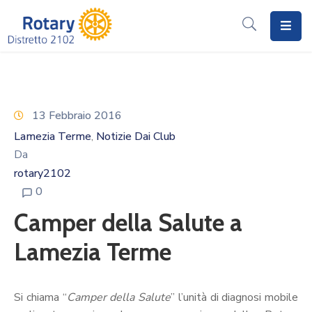
Home
Il
Rotary
13 Febbraio 2016
Lamezia Terme
Notizie Dai Club
‚
Distretto
Da
2102
rotary2102
I
0
Progetti
Camper della Salute a
Notizie
Lamezia Terme
I
Programmi
Si chiama “
Camper della Salute
” l’unità di diagnosi mobile