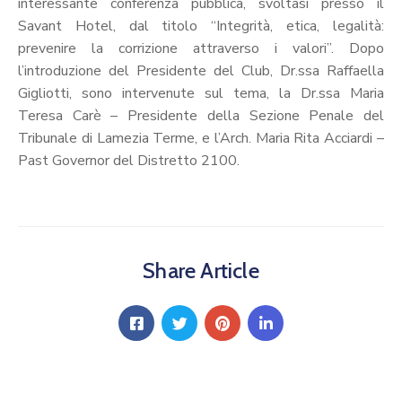
Calendario
interessante conferenza pubblica, svoltasi presso il
Eventi
Savant Hotel, dal titolo “Integrità, etica, legalità:
prevenire la corrizione attraverso i valori”. Dopo
Documenti
l’introduzione del Presidente del Club, Dr.ssa Raffaella
Gigliotti, sono intervenute sul tema, la Dr.ssa Maria
Teresa Carè – Presidente della Sezione Penale del
Tribunale di Lamezia Terme, e l’Arch. Maria Rita Acciardi –
Past Governor del Distretto 2100.
Share Article