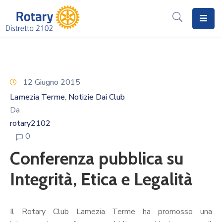
Home
Il
Rotary
12 Giugno 2015
Lamezia Terme
Notizie Dai Club
‚
Distretto
Da
2102
rotary2102
I
0
Progetti
Conferenza pubblica su
Notizie
Integrità, Etica e Legalità
I
Programmi
Il Rotary Club Lamezia Terme ha promosso una