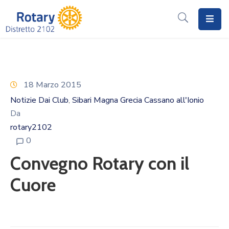
Home
Il
Rotary
18 Marzo 2015
Notizie Dai Club
Sibari Magna Grecia Cassano all'Ionio
‚
Distretto
Da
2102
rotary2102
I
0
Progetti
Convegno Rotary con il
Notizie
Cuore
I
Programmi