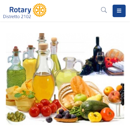
Home
Il
Rotary
Distretto
2102
I
Progetti
Notizie
I
Programmi