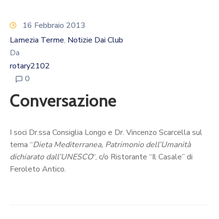
Calendario
Eventi
16 Febbraio 2013
Documenti
Lamezia Terme
Notizie Dai Club
‚
Da
rotary2102
0
Conversazione
I soci Dr.ssa Consiglia Longo e Dr. Vincenzo Scarcella sul
tema “
Dieta Mediterranea, Patrimonio dell’Umanità
dichiarato dall’UNESCO
“, c/o Ristorante “Il Casale” di
Feroleto Antico.