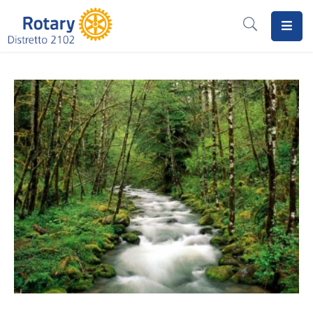
Home
Il
Rotary
Distretto
2102
I
Progetti
Notizie
I
Programmi