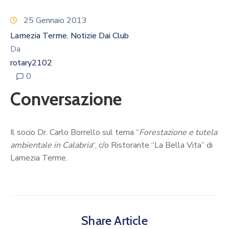
Calendario
Eventi
25 Gennaio 2013
Documenti
Lamezia Terme
Notizie Dai Club
‚
Da
rotary2102
0
Conversazione
Il socio Dr. Carlo Borrello sul tema “
Forestazione e tutela
ambientale in Calabria
“, c/o Ristorante “La Bella Vita” di
Lamezia Terme.
Share Article