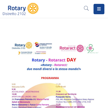
Home
Il
Rotary
Distretto
2102
I
Progetti
Notizie
I
Programmi