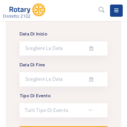
Home
Data Di Inizio
Il
Rotary
Distretto
2102
Data Di Fine
I
Progetti
Notizie
Tipo Di Evento
I
Tutti Tipo Di Evento
Programmi