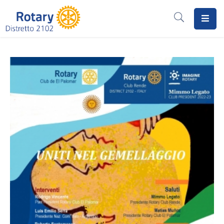
Home
Il
Rotary
Distretto
2102
I
Progetti
Notizie
I
Programmi