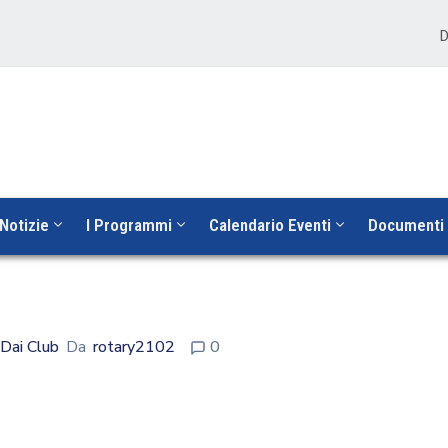
D
Notizie
I Programmi
Calendario Eventi
Documenti
 Dai Club
Da
rotary2102
0