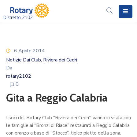
Home
Il
Rotary
6 Aprile 2014
Notizie Dai Club
Riviera dei Cedri
‚
Distretto
Da
2102
rotary2102
I
0
Progetti
Gita a Reggio Calabria
Notizie
I
I soci del Rotary Club “Riviera dei Cedri”, vanno in visita con
Programmi
le famiglie ai “Bronzi di Riace” restaurati a Reggio Calabria
con pranzo a base di “Stocco”, tipico piatto della zona.