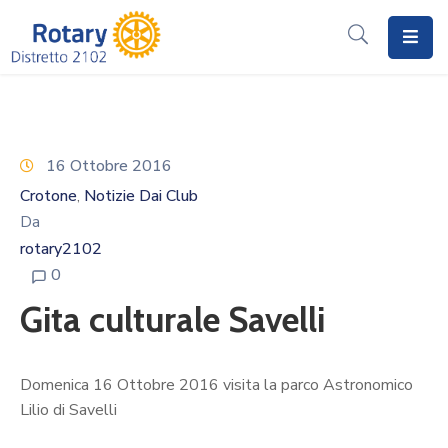
Home
Il
Rotary
16 Ottobre 2016
Crotone
Notizie Dai Club
‚
Distretto
Da
2102
rotary2102
I
0
Progetti
Gita culturale Savelli
Notizie
I
Domenica 16 Ottobre 2016 visita la parco Astronomico
Programmi
Lilio di Savelli