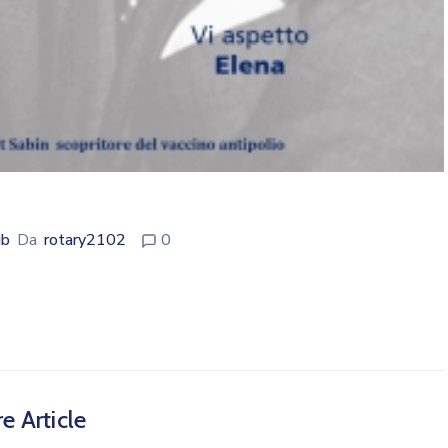
ub
Da
rotary2102
0
e Article