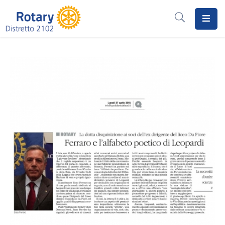
Home
Il
Rotary
Distretto
2102
I
Progetti
Notizie
I
Programmi