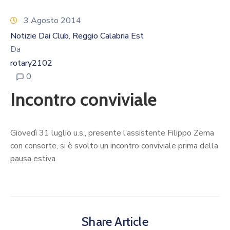
Calendario
Eventi
3 Agosto 2014
Documenti
Notizie Dai Club
Reggio Calabria Est
‚
Da
rotary2102
0
Incontro conviviale
Giovedì 31 luglio u.s., presente l’assistente Filippo Zema
con consorte, si è svolto un incontro conviviale prima della
pausa estiva.
Share Article