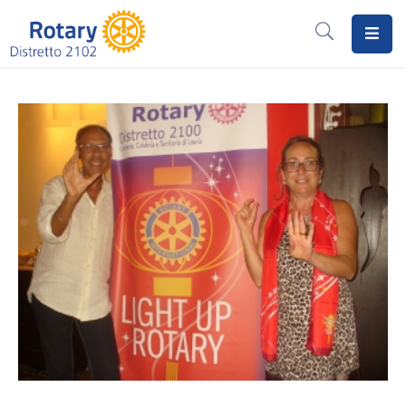
Home
Il
Rotary
Distretto
2102
I
Progetti
Notizie
I
Programmi