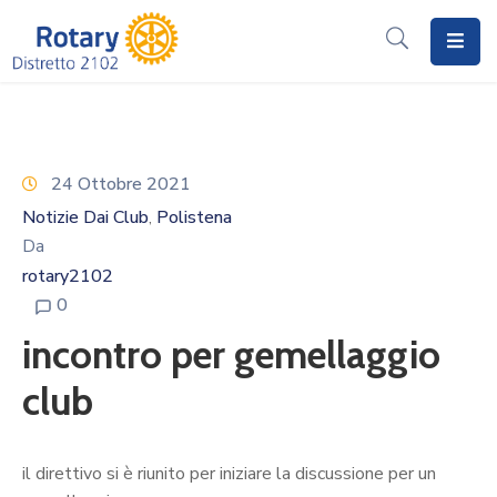
Home
Il
Rotary
24 Ottobre 2021
Notizie Dai Club
Polistena
‚
Distretto
Da
2102
rotary2102
I
0
Progetti
incontro per gemellaggio
Notizie
club
I
Programmi
il direttivo si è riunito per iniziare la discussione per un