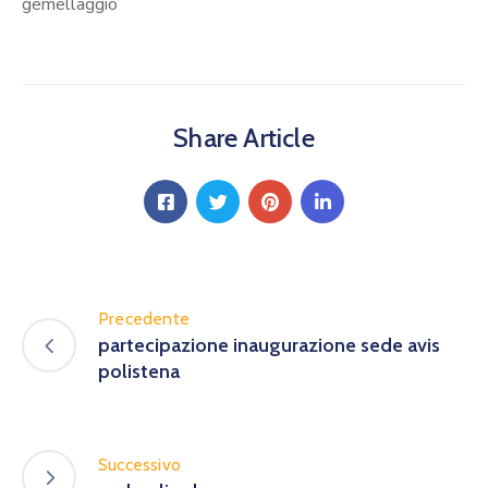
Calendario
gemellaggio
Eventi
Documenti
Share Article
Precedente
partecipazione inaugurazione sede avis
polistena
Successivo