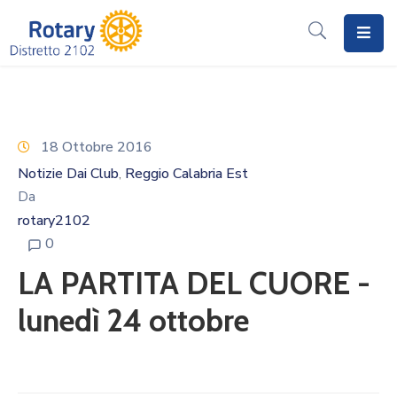
Home
Il
Rotary
18 Ottobre 2016
Notizie Dai Club
Reggio Calabria Est
‚
Distretto
Da
2102
rotary2102
I
0
Progetti
LA PARTITA DEL CUORE -
Notizie
lunedì 24 ottobre
I
Programmi