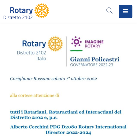
Home
Il
Rotary
Distretto
2102
I
Progetti
Notizie
I
Programmi