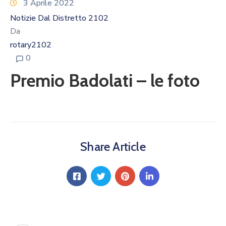
Calendario
3 Aprile 2022
Eventi
Notizie Dal Distretto 2102
Da
Documenti
rotary2102
0
Premio Badolati – le foto
Share Article