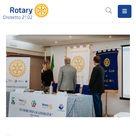
Home
Il
Rotary
Distretto
2102
I
Progetti
Notizie
I
Programmi