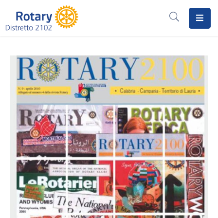
Home
Il
Rotary
Distretto
2102
I
Progetti
Notizie
I
Programmi