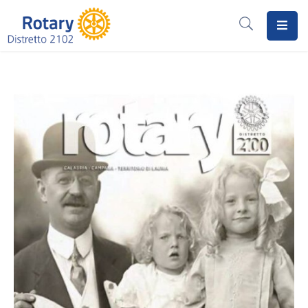
Home
Il
Rotary
Distretto
2102
I
Progetti
Notizie
I
Programmi