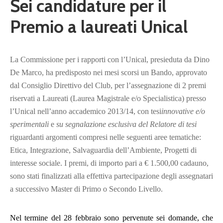
Sei candidature per il
Premio a laureati Unical
La Commissione per i rapporti con l’Unical, presieduta da Dino
De Marco, ha predisposto nei mesi scorsi un Bando, approvato
dal Consiglio Direttivo del Club, per l’assegnazione di 2 premi
riservati a Laureati (Laurea Magistrale e/o Specialistica) presso
l
’
Unical nell
’
anno accademico 2013/14, con tesi
innovative e/o
sperimentali
e
su segnalazione esclusiva del Relatore di tesi
r
iguardanti argomenti compresi nelle seguenti aree tematiche:
Etica, Integrazione, Salvaguardia dell
’
Ambiente,
Progetti di
interesse sociale
. I premi
, di importo pari a € 1.500,00
cadauno,
sono stati finalizzati alla effettiva partecipazione degli assegnatari
a successivo Master di Primo o Secondo Livello.
Nel termine del 28 febbraio sono pervenute sei domande, che