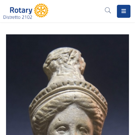
Home
Il
Rotary
Distretto
2102
I
Progetti
Notizie
I
Programmi