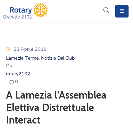
Home
Il
Rotary
23 Aprile 2016
Lamezia Terme
Notizie Dai Club
‚
Distretto
Da
2102
rotary2102
I
0
Progetti
A Lamezia l’Assemblea
Notizie
Elettiva Distrettuale
I
Interact
Programmi