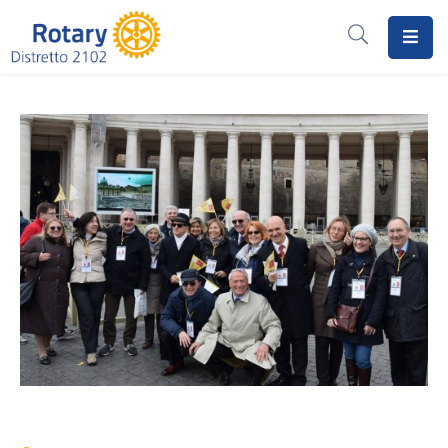
Home
Il
Rotary
Distretto
2102
I
Progetti
Notizie
I
Programmi